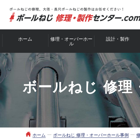
ホーム
修理・オーバーホー
設計・製作
ル
ボールねじ
修理
ー
ー
ホーム
ボールねじ 修理・オーバーホール事例