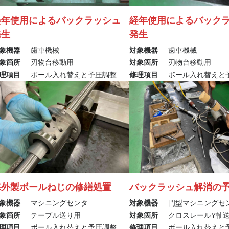
経年使用によるバックラッシュ
経年使用によるバック
発生
発生
象機器
歯車機械
対象機器
歯車機械
象箇所
刃物台移動用
対象箇所
刃物台移動用
理項目
ボール入れ替えと予圧調整
修理項目
ボール入れ替えと
海外製ボールねじの修繕処置
バックラッシュ解消の
象機器
マシニングセンタ
対象機器
門型マシニングセ
象箇所
テーブル送り用
対象箇所
クロスレールY軸
理項目
ボール入れ替えと予圧調整
修理項目
ボール入れ替えと