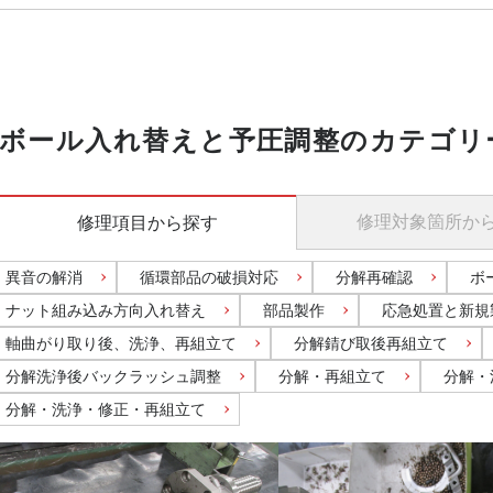
ボール入れ替えと予圧調整のカテゴリ
修理対象箇所
か
修理項目
から探す
異音の解消
循環部品の破損対応
分解再確認
ボ
ナット組み込み方向入れ替え
部品製作
応急処置と新規
軸曲がり取り後、洗浄、再組立て
分解錆び取後再組立て
分解洗浄後バックラッシュ調整
分解・再組立て
分解・
分解・洗浄・修正・再組立て