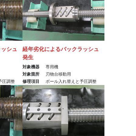
ラッシュ
経年劣化によるバックラッシュ
発生
対象機器
専用機
対象箇所
刃物台移動用
予圧調整
修理項目
ボール入れ替えと予圧調整