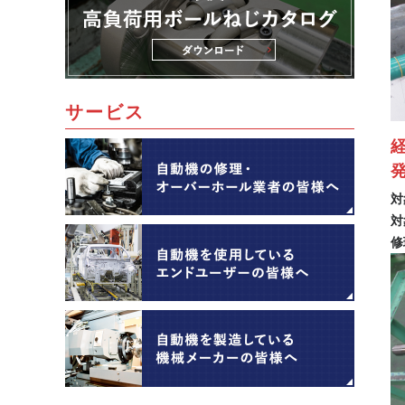
サービス
発
対
対
修