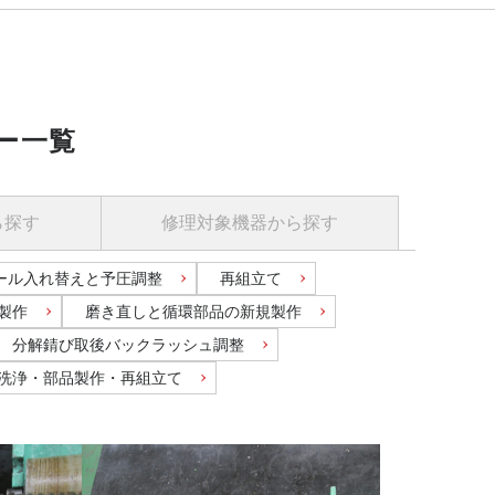
ー一覧
ら探す
修理対象機器
から探す
ール入れ替えと予圧調整
再組立て
製作
磨き直しと循環部品の新規製作
分解錆び取後バックラッシュ調整
洗浄・部品製作・再組立て