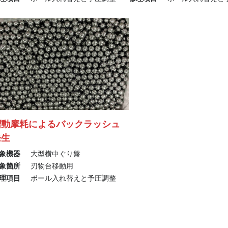
摺動摩耗によるバックラッシュ
発生
象機器
大型横中ぐり盤
象箇所
刃物台移動用
理項目
ボール入れ替えと予圧調整