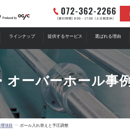
ラインナップ
提供するサービス
選ばれる理由
自動機の修理・オーバ
ーホール業者の皆様へ
自動機を使用している
・オーバーホール事
エンドユーザーの皆様
へ
自動機を製造している
機械メーカーの皆様へ
ー
修理項目
ボール入れ替えと予圧調整