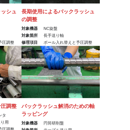
ラッシュ
長期使用によるバックラッシュ
の調整
対象機器
NC旋盤
対象箇所
長手送り軸
予圧調整
修理項目
ボール入れ替えと予圧調整
予圧調整
バックラッシュ解消のための軸
ラッピング
ンタ
送り用
対象機器
円筒研削盤
予圧調整