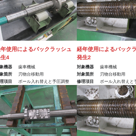
経年使用によるバックラッシュ
経年使用によるバック
生4
発生2
象機器
歯車機械
対象機器
歯車機械
象箇所
刃物台移動用
対象箇所
刃物台移動用
理項目
ボール入れ替えと予圧調整
修理項目
ボール入れ替えと