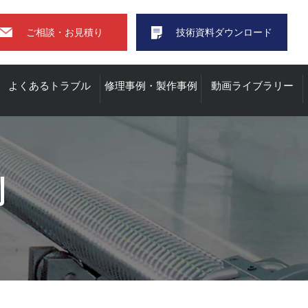
ご相談・お見積り
技術資料ダウンロード
よくあるトラブル
修理事例・製作事例
動画ライブラリー
修理・オーバーホール
事例
製作事例
例