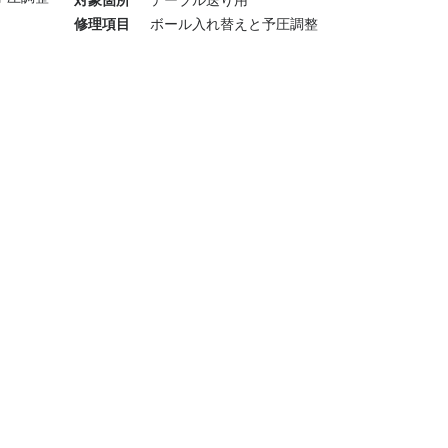
対象箇所
テーブル送り用
修理項目
ボール入れ替えと予圧調整