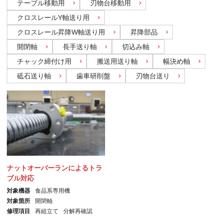
テーブル移動用
刃物台移動用
クロスレールY軸送り用
クロスレール昇降W軸送り用
昇降部品
開閉軸
長手送り軸
切込み軸
チャック締付け用
搬送用送り軸
幅決め軸
砥石送り軸
歯車研削盤
刃物台送り
ナットオーバーランによるトラ
ブル対応
対象機器
食品系専用機
対象箇所
開閉軸
修理項目
再組立て
分解再確認