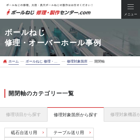
メニュー
ボールねじ
修理・オーバーホール事例
ー
ー
ー
ホーム
ボールねじ 修理・オーバーホール事例
修理対象箇所
開閉軸
開閉軸のカテゴリー一覧
修理項目
から探す
修理対象機器
修理対象箇所
から探す
砥石台送り用
テーブル送り用