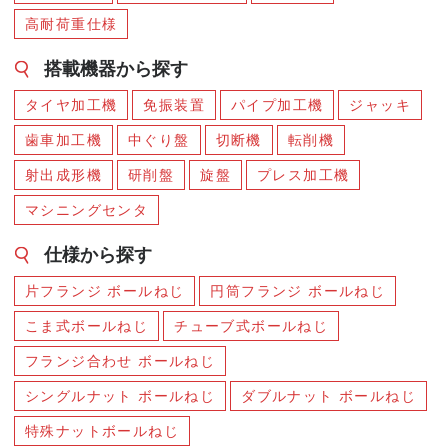
高耐荷重仕様
搭載機器から探す
タイヤ加工機
免振装置
パイプ加工機
ジャッキ
歯車加工機
中ぐり盤
切断機
転削機
射出成形機
研削盤
旋盤
プレス加工機
マシニングセンタ
仕様から探す
片フランジ ボールねじ
円筒フランジ ボールねじ
こま式ボールねじ
チューブ式ボールねじ
フランジ合わせ ボールねじ
シングルナット ボールねじ
ダブルナット ボールねじ
特殊ナットボールねじ