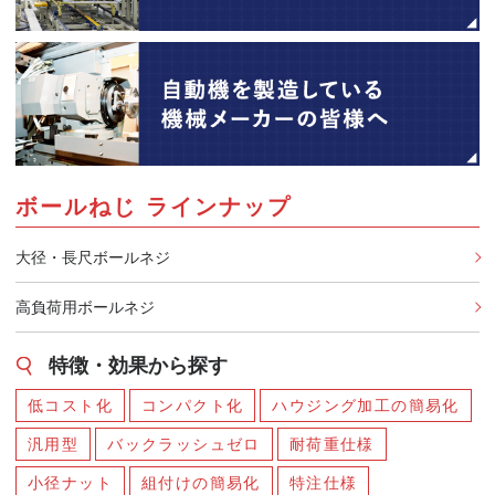
ボールねじ ラインナップ
大径・長尺ボールネジ
高負荷用ボールネジ
特徴・効果から探す
低コスト化
コンパクト化
ハウジング加工の簡易化
汎用型
バックラッシュゼロ
耐荷重仕様
小径ナット
組付けの簡易化
特注仕様