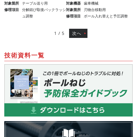
対象箇所
テーブル送り用
対象機器
歯車機械
修理項目
分解錆び取後バックラッシ
対象箇所
刃物台移動用
ュ調整
修理項目
ボール入れ替えと予圧調整
1 / 5
次へ
技術資料一覧