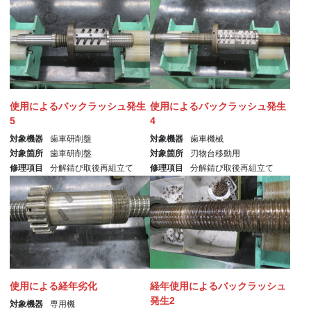
使用によるバックラッシュ発生
使用によるバックラッシュ発生
5
4
対象機器
歯車研削盤
対象機器
歯車機械
対象箇所
歯車研削盤
対象箇所
刃物台移動用
修理項目
分解錆び取後再組立て
修理項目
分解錆び取後再組立て
使用による経年劣化
経年使用によるバックラッシュ
発生2
対象機器
専用機