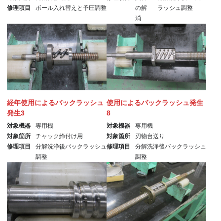
修理項目
ボール入れ替えと予圧調整
の解
ラッシュ調整
消
経年使用によるバックラッシュ
使用によるバックラッシュ発生
発生3
8
対象機器
専用機
対象機器
専用機
対象箇所
チャック締付け用
対象箇所
刃物台送り
修理項目
分解洗浄後バックラッシュ
修理項目
分解洗浄後バックラッシュ
調整
調整