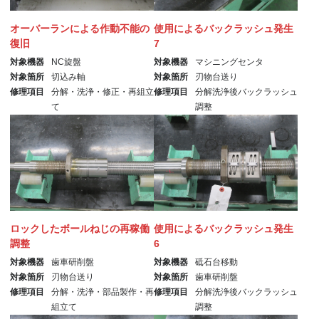
オーバーランによる作動不能の
使用によるバックラッシュ発生
復旧
7
対象機器
NC旋盤
対象機器
マシニングセンタ
対象箇所
切込み軸
対象箇所
刃物台送り
修理項目
分解・洗浄・修正・再組立
修理項目
分解洗浄後バックラッシュ
て
調整
ロックしたボールねじの再稼働
使用によるバックラッシュ発生
調整
6
対象機器
歯車研削盤
対象機器
砥石台移動
対象箇所
刃物台送り
対象箇所
歯車研削盤
修理項目
分解・洗浄・部品製作・再
修理項目
分解洗浄後バックラッシュ
組立て
調整