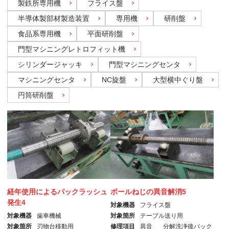
製鉄所専用機
フライス盤
半導体製部材製造装置
専用機
研削盤
食品系専用機
平面研削盤
門型マシニングレトロフィット機
シリンダージャッキ
門型マシニングセンタ
マシニングセンタ
NC旋盤
大型横中ぐり盤
円筒研削盤
経年使用によるバックラッシュ
ボールねじの異音解消5
発生4
対象機器
フライス盤
対象機器
歯車機械
対象箇所
テーブル送り用
対象箇所
刃物台移動用
修理項目
異音
分解洗浄後バック