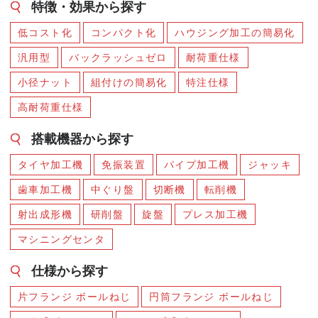
特徴・効果から探す
低コスト化
コンパクト化
ハウジング加工の簡易化
汎用型
バックラッシュゼロ
耐荷重仕様
小径ナット
組付けの簡易化
特注仕様
高耐荷重仕様
搭載機器から探す
タイヤ加工機
免振装置
パイプ加工機
ジャッキ
歯車加工機
中ぐり盤
切断機
転削機
射出成形機
研削盤
旋盤
プレス加工機
マシニングセンタ
仕様から探す
片フランジ ボールねじ
円筒フランジ ボールねじ