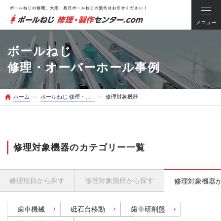
メニュー
ボールねじ
修理・オーバーホール事例
ー
ー
ホーム
ボールねじ 修理・オーバーホール事例
修理対象機器
修理対象機器のカテゴリー一覧
修理項目
から探す
修理対象箇所
から探す
修理対象機器
歯車機械
砥石台移動
歯車研削盤