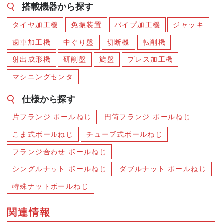
搭載機器から探す
タイヤ加工機
免振装置
パイプ加工機
ジャッキ
歯車加工機
中ぐり盤
切断機
転削機
射出成形機
研削盤
旋盤
プレス加工機
マシニングセンタ
仕様から探す
片フランジ ボールねじ
円筒フランジ ボールねじ
こま式ボールねじ
チューブ式ボールねじ
フランジ合わせ ボールねじ
シングルナット ボールねじ
ダブルナット ボールねじ
特殊ナットボールねじ
関連情報