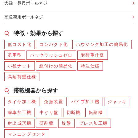
大径・長尺ボールネジ
高負荷用ボールネジ
特徴・効果から探す
低コスト化
コンパクト化
ハウジング加工の簡易化
汎用型
バックラッシュゼロ
耐荷重仕様
小径ナット
組付けの簡易化
特注仕様
高耐荷重仕様
搭載機器から探す
タイヤ加工機
免振装置
パイプ加工機
ジャッキ
歯車加工機
中ぐり盤
切断機
転削機
射出成形機
研削盤
旋盤
プレス加工機
マシニングセンタ