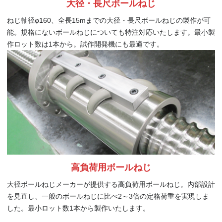
大径・長尺ボールねじ
ねじ軸径φ160、全長15mまでの大径・長尺ボールねじの製作が可
能。規格にないボールねじについても特注対応いたします。最小製
作ロット数は1本から。試作開発機にも最適です。
高負荷用ボールねじ
大径ボールねじメーカーが提供する高負荷用ボールねじ。内部設計
を見直し、一般のボールねじに比べ2～3倍の定格荷重を実現しま
した。最小ロット数1本から製作いたします。