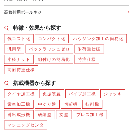
高負荷用ボールネジ
特徴・効果から探す
低コスト化
コンパクト化
ハウジング加工の簡易化
汎用型
バックラッシュゼロ
耐荷重仕様
小径ナット
組付けの簡易化
特注仕様
高耐荷重仕様
搭載機器から探す
タイヤ加工機
免振装置
パイプ加工機
ジャッキ
歯車加工機
中ぐり盤
切断機
転削機
射出成形機
研削盤
旋盤
プレス加工機
マシニングセンタ