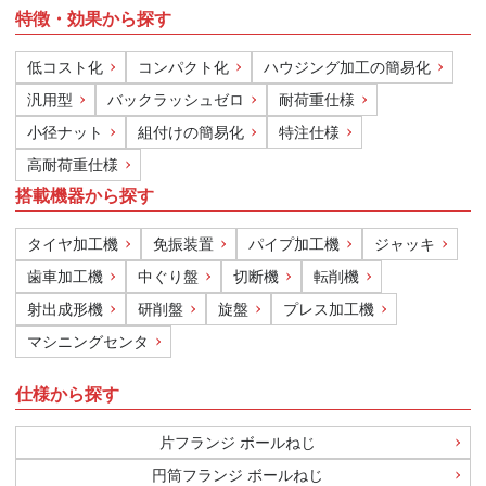
特徴・効果から探す
低コスト化
コンパクト化
ハウジング加工の簡易化
汎用型
バックラッシュゼロ
耐荷重仕様
小径ナット
組付けの簡易化
特注仕様
高耐荷重仕様
搭載機器から探す
タイヤ加工機
免振装置
パイプ加工機
ジャッキ
歯車加工機
中ぐり盤
切断機
転削機
射出成形機
研削盤
旋盤
プレス加工機
マシニングセンタ
仕様から探す
片フランジ ボールねじ
円筒フランジ ボールねじ