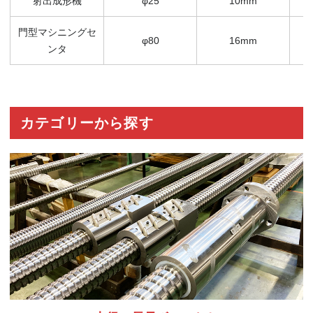
射出成形機
φ25
10mm
門型マシニングセ
φ80
16mm
ンタ
カテゴリーから探す