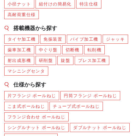
小径ナット
組付けの簡易化
特注仕様
高耐荷重仕様
搭載機器から探す
タイヤ加工機
免振装置
パイプ加工機
ジャッキ
歯車加工機
中ぐり盤
切断機
転削機
射出成形機
研削盤
旋盤
プレス加工機
マシニングセンタ
仕様から探す
片フランジ ボールねじ
円筒フランジ ボールねじ
こま式ボールねじ
チューブ式ボールねじ
フランジ合わせ ボールねじ
シングルナット ボールねじ
ダブルナット ボールねじ