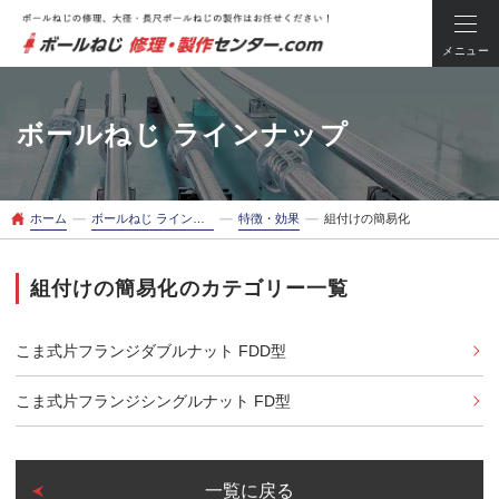
メニュー
ボールねじ ラインナップ
ー
ー
ー
ホーム
ボールねじ ラインナップ
特徴・効果
組付けの簡易化
組付けの簡易化のカテゴリー一覧
こま式片フランジダブルナット FDD型
こま式片フランジシングルナット FD型
一覧に戻る