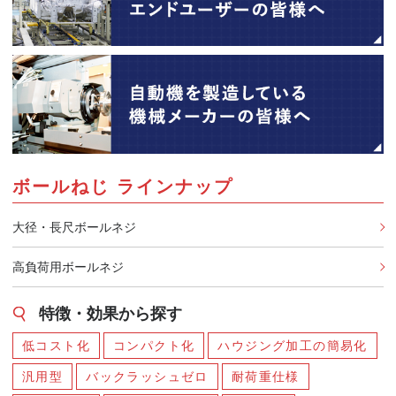
ボールねじ ラインナップ
大径・長尺ボールネジ
高負荷用ボールネジ
特徴・効果から探す
低コスト化
コンパクト化
ハウジング加工の簡易化
汎用型
バックラッシュゼロ
耐荷重仕様