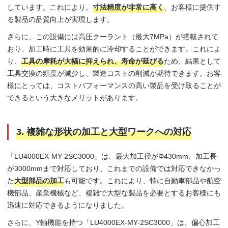
しています。これにより、
寸法精度が非常に高く
、お客様に提供す
る製品の品質向上が実現します。
さらに、この設備には高圧クーラント（最大7MPa）が搭載されて
おり、加工時に工具を効果的に冷却することができます。これによ
り、
工具の摩耗が大幅に抑えられ、寿命が延びる
ため、結果として
工具交換の頻度が減少し、製造コストの削減が期待できます。お客
様にとっては、コストパフォーマンスの高い製品を受け取ることが
できるという大きなメリットがあります。
3. 複雑な形状の加工と大型ワークへの対応
「LU4000EX-MY-2SC3000」は、最大加工径がΦ430mm、加工長
が3000mmまで対応しており、これまでの設備では対応できなかっ
た
大型部品の加工
も可能です。これにより、特に自動車部品や航空
機部品、産業機械など、複雑で大型な製品を必要とするお客様にも
迅速に対応できるようになりました。
さらに、Y軸機能を持つ「LU4000EX-MY-2SC3000」は、偏心加工