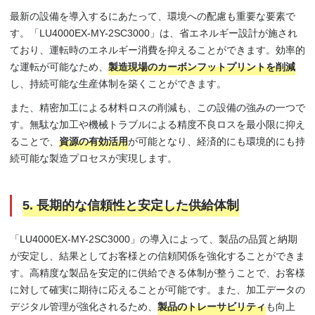
最新の設備を導入するにあたって、環境への配慮も重要な要素で
す。「LU4000EX-MY-2SC3000」は、省エネルギー設計が施され
ており、運転時のエネルギー消費を抑えることができます。効率的
な運転が可能なため、
製造現場のカーボンフットプリントを削減
し、持続可能な生産体制を築くことができます。
また、精密加工による材料ロスの削減も、この設備の強みの一つで
す。無駄な加工や機械トラブルによる精度不良ロスを最小限に抑え
ることで、
資源の有効活用
が可能となり、経済的にも環境的にも持
続可能な製造プロセスが実現します。
5. 長期的な信頼性と安定した供給体制
「LU4000EX-MY-2SC3000」の導入によって、製品の品質と納期
が安定し、結果としてお客様との信頼関係を強化することができま
す。高精度な製品を安定的に供給できる体制が整うことで、お客様
に対して確実に期待に応えることが可能です。また、加工データの
デジタル管理が強化されるため、
製品のトレーサビリティ
も向上