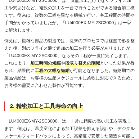
「LU4000EX-MY-2SC3000」は、旋盤加工だけでなくフライス加
工や穴あけなど、複数の加工を一台で行うことができる複合加工機
です。従来は、複数の工程を異なる機械で行い、各工程間の時間や
手間がかかっていましたが、「LU4000EX-MY-2SC3000」は一挙
に解決します。
例えば、複雑な部品の製造では、従来のプロセスでは旋盤で形を整
えた後、別のフライス盤で追加の加工を行う必要がありましたが、
「LU4000EX-MY-2SC3000」ならその工程が一度に完了します。
これにより、
加工時間の短縮
や
段取り替えの削減
といった効果が得
られ、結果的に
工程の大幅な短縮
が可能となりました。短納期での
製品供給は、お客様の生産スケジュールに柔軟に対応できるため、
お客様の需要に合わせた製作が可能です。
2. 精密加工と工具寿命の向上
「LU4000EX-MY-2SC3000」は、非常に精度の高い加工を実現し
ます。例えば、温度変化による加工誤差を抑える設計や、デジタル
スケールフィードバックによって、高精度で安定した製造を可能に