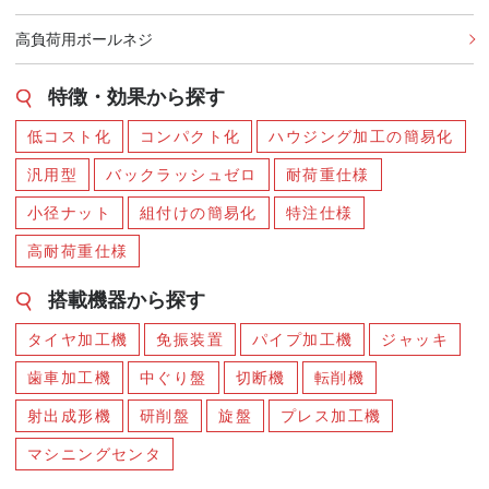
高負荷用ボールネジ
特徴・効果から探す
低コスト化
コンパクト化
ハウジング加工の簡易化
汎用型
バックラッシュゼロ
耐荷重仕様
小径ナット
組付けの簡易化
特注仕様
高耐荷重仕様
搭載機器から探す
タイヤ加工機
免振装置
パイプ加工機
ジャッキ
歯車加工機
中ぐり盤
切断機
転削機
射出成形機
研削盤
旋盤
プレス加工機
マシニングセンタ